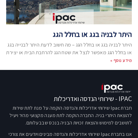
היתר לבניה בגג או בחלל הגג
היתר לבניה בגג או בחלל הגג – מה חשוב לדעת היתר לבנייה בגג
או בחלל הגג מאפשר לנצל את שטח הגג להרחבת הבית או יצירת
מידע נוסף »
IPAC - שירותי הנדסה ואדריכלות
חברת Ipac שירותי אדריכלות והנדסה הוקמה על מנת לתת שירות
להוצאת היתרי בניה. החברה הוקמה לתת מענה מקצועי מהיר ויעיל
לתושבים למימוש והוצאת זכויות הבניה בנכס שבבעלותם.
אנו בחברת Ipac שירותי אדריכלות והנדסה מבינים ויודעים את צורכי