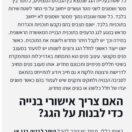
כל שטח בעליית הגג שנמצא בין הגבהים המצוינים, כלומר בין
מטר ושמונים לשני מטר ועשרים ייחשב על פי החור לשטח שירות
בלבד. כל שטח שגובהו נמוך ממטר ושמונים לא ייחשב
בתוכניות בלבד. ישנם מצבים בהם נקבעו תוכניות והגדרות
מראש בנוגע לגג הרעפים בתוכנית הבנייה המאושרת הראשונית.
במידה וכך יש לקבל היתר מחדש ולשנות את התוכנית. כאשר
ישנו ייעוד ראשוני לחלל הגג ורוצים לשנותו יש להיעזר במעצב
פנים מקצועי. עיצוב פנים הוא התמחות באדריכלות המתמקדת
בשינוי חללים פנימיים ותכנונם מחדש. אותו מעצב פנים מחויב
לדרישות ורצונות הלקוח א גם חייב ויודע להתייחס בהתאם
לסביבה הבנויה ולחוקים ותקנים שיש לעמוד בהם כאשר משנים
יעדו של חלל כלשהו או בונים אותו מחדש.
האם צריך אישורי בנייה
כדי לבנות על הגג?
באופן כללי, תמיד יש צורך לקבל
היתר לבניה בגג או