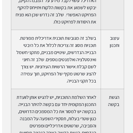
האדריכל עשוי לקבל מידע על המבנה הקיים,
יבקש לשמוע את בקשות הלקוח ויתייחס להיקף
הפרויקט האפשרי. שלב זה נדרש שכן הוא מניח
את היסודות לפרויקט כולו.
עיצוב
בשלב זה מגובשת תוכנית אדריכלית מפורטת.
ותכנון
תוכניות מסוג זה צריכות לכלול את כל היבטי
הבנייה הנדרשים, שינויים מבניים, מתקני חשמל
ואינסטלציה ואלמנטים נוספים. שלב זה חיוני
לשם קבלת אישור הרשויות העירוניות. יש צורך
להציג שרטוט מקיף של הפרויקט, תוך עמידה
בכל תקני הבנייה.
הגשת
לאחר השלמת התוכניות, יש להגיש אותן לוועדת
בקשה
התכנון המקומית יחד עם בקשה להיתר הבנייה.
בבקשה יש למסור את כל המסמכים הדרושים,
כגון שטרי בעלות, תסקירי השפעה על המבנה
והסביבה, שרטוטים אדריכליים ומפרטים
הנדסיים. הגשת בקשה בצורה הנכונה מסייעת