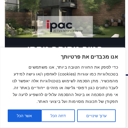
פטור מהיתר מחסן
אנו מכבדים את פרטיותך
קרא עוד»
כדי לספק את החוויה הטובה ביותר, אנו משתמשים
בטכנולוגיות כמו עוגיות (cookies) לאחסון ו/או גישה למידע
מהמכשיר. מתן הסכמה לשימוש בטכנולוגיות אלה יאפשר לנו
פגישת יעוץ ואבחון
לעבד נתונים כגון דפוסי גלישה או מזהים ייחודיים באתר זה.
אי מתן הסכמה או ביטול ההסכמה עלולים להשפיע לרעה על
הכוללת בדיקה ראשונית
תפקודן של תכונות מסוימות ועל ביצועי האתר.
הינה ללא עלות
ערוך שינויים
דחה הכל
אשר הכל
השאר פרטים