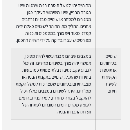
מהותיים יהיו למשל תוספת בניה שמגווה שינוי
בגובה הבניין, שינוי השימוש העיקרי כגון
ממגורים למסחר או שינויים מבניים נרחבים
אחרים. תהליך מתן ההיתר לשינויים כאלה יהיה
קפדני מאוד ויש צורך במסמכים ותוכניות
מפורטים שיעברו בדיקה על ידי רשויות התכנון.
שינויים
במצבים שבהם מבנה עשוי להיות מסוכן,
בטיחותיים
אפשרי יהיה צורך בשינויים מהירים. זה יכול
או תוספות
לנבוע עקב נסיבות בלתי צפויות כמו בעיות
הקשורות
בטיחות שהתגלו, שינויים בתקנות הבניה או
לשעת
מצבי חירום בטחוניים שמצריכות למשל הקמת
חירום
ממ"דים. היתר לשינויים במצבים כאלה יכול
להתקבל בצורה מזורזת, לפי העניין ובהתאם
לעומס מקרים דומים המונחים לפתחה של
וועדת התכנון והבניה.