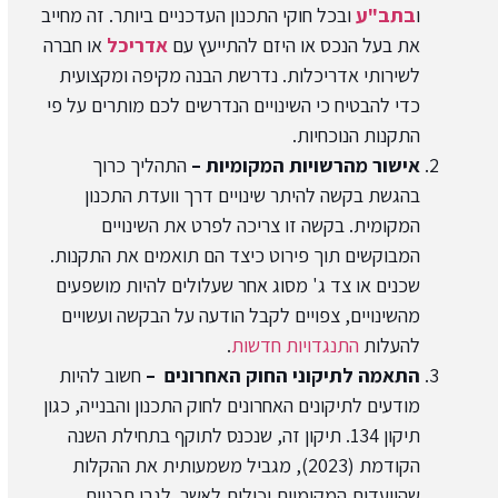
ו
בתב"ע
ובכל חוקי התכנון העדכניים ביותר. זה מחייב
את בעל הנכס או היזם להתייעץ עם
אדריכל
או חברה
לשירותי אדריכלות. נדרשת הבנה מקיפה ומקצועית
כדי להבטיח כי השינויים הנדרשים לכם מותרים על פי
התקנות הנוכחיות.
אישור מהרשויות המקומיות –
התהליך כרוך
בהגשת בקשה להיתר שינויים דרך וועדת התכנון
המקומית. בקשה זו צריכה לפרט את השינויים
המבוקשים תוך פירוט כיצד הם תואמים את התקנות.
שכנים או צד ג' מסוג אחר שעלולים להיות מושפעים
מהשינויים, צפויים לקבל הודעה על הבקשה ועשויים
להעלות
התנגדויות חדשות
.
התאמה לתיקוני החוק האחרונים –
חשוב להיות
מודעים לתיקונים האחרונים לחוק התכנון והבנייה, כגון
תיקון 134. תיקון זה, שנכנס לתוקף בתחילת השנה
הקודמת (2023), מגביל משמעותית את ההקלות
שהוועדות המקומיות יכולות לאשר. לגבי תכניות