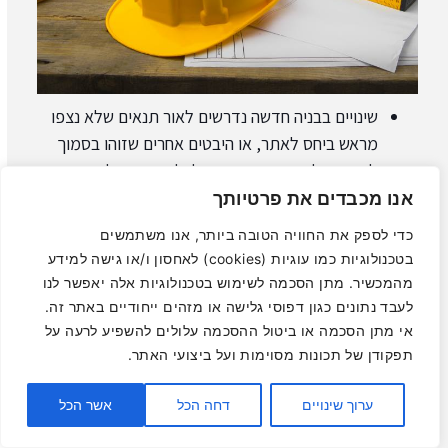
שינויים בבניה חדשה נדרשים לאור תנאים שלא נצפו
מראש ביחס לאתר, או היבטים אחרים שזוהו בסמוך
לפני תחילת העבודה או אפילו לאחר התחלת
העבודות בשטח. שינויים יכולים להתחיל בהיבטים
אנו מכבדים את פרטיותך
קלים או לכלול שינויים מבניים יותר מקיפים. עם זאת,
כדי לספק את החוויה הטובה ביותר, אנו משתמשים
עבור בניה קיימת השינויים בדרך כלל מתייחסים
בטכנולוגיות כמו עוגיות (cookies) לאחסון ו/או גישה למידע
לצרכי שיפוץ, חיזוקים נקודתיים או היבטים אסתטיים
מהמכשיר. מתן הסכמה לשימוש בטכנולוגיות אלה יאפשר לנו
כאלה ואחרים. ההיקף העבודות במבנה קיים לרוב יהיה
לעבד נתונים כגון דפוסי גלישה או מזהים ייחודיים באתר זה.
קטן יותר ביחס לבניה חדשה לגמרי.
אי מתן הסכמה או ביטול ההסכמה עלולים להשפיע לרעה על
תפקודן של תכונות מסוימות ועל ביצועי האתר.
היתר שינויים לעומת היתר בניה: מה
ערוך שינויים
דחה הכל
אשר הכל
ההבדלים?
השאר פרטים