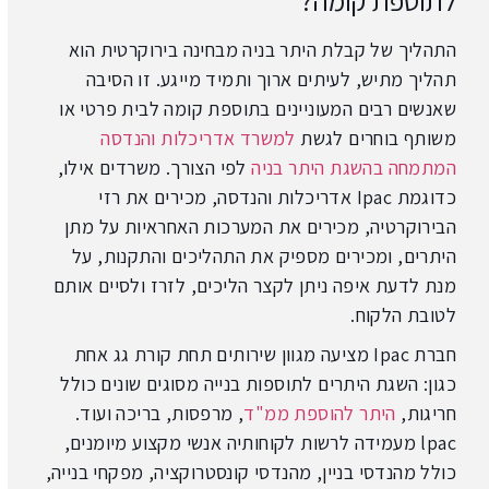
התהליך של קבלת היתר בניה מבחינה בירוקרטית הוא
תהליך מתיש, לעיתים ארוך ותמיד מייגע. זו הסיבה
שאנשים רבים המעוניינים בתוספת קומה לבית פרטי או
משותף בוחרים לגשת
למשרד אדריכלות והנדסה
המתמחה בהשגת היתר בניה
לפי הצורך. משרדים אילו,
כדוגמת Ipac אדריכלות והנדסה, מכירים את רזי
הבירוקרטיה, מכירים את המערכות האחראיות על מתן
היתרים, ומכירים מספיק את התהליכים והתקנות, על
מנת לדעת איפה ניתן לקצר הליכים, לזרז ולסיים אותם
לטובת הלקוח.
חברת Ipac מציעה מגוון שירותים תחת קורת גג אחת
כגון: השגת היתרים לתוספות בנייה מסוגים שונים כולל
חריגות,
היתר להוספת ממ"ד
, מרפסות, בריכה ועוד.
lpac מעמידה לרשות לקוחותיה אנשי מקצוע מיומנים,
כולל מהנדסי בניין, מהנדסי קונסטרוקציה, מפקחי בנייה,