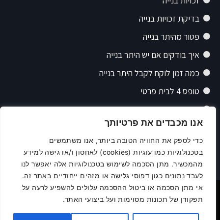
זכויות בנייה
בדיקת זכויות בנייה
פטור מהיתר בנייה
איך בודקים אם יש היתר בנייה
כמה זמן לוקח לקבל היתר בנייה
טופס 4 לבית פרטי
תיק רישוי בנייה
אנו מכבדים את פרטיותך
תוכנית בנייה
כדי לספק את החוויה הטובה ביותר, אנו משתמשים
פרצלציה
בטכנולוגיות כמו עוגיות (cookies) לאחסון ו/או גישה למידע
תכנון תקציב בנייה
מהמכשיר. מתן הסכמה לשימוש בטכנולוגיות אלה יאפשר לנו
לעבד נתונים כגון דפוסי גלישה או מזהים ייחודיים באתר זה.
אי מתן הסכמה או ביטול ההסכמה עלולים להשפיע לרעה על
Powered & Designed by Medical Online
תפקודן של תכונות מסוימות ועל ביצועי האתר.
כל הזכויות שמורות ל IPAC