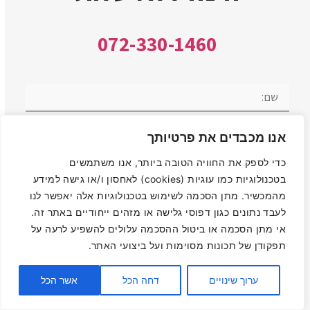
072-330-1460
אנו מכבדים את פרטיותך
כדי לספק את החוויה הטובה ביותר, אנו משתמשים
בטכנולוגיות כמו עוגיות (cookies) לאחסון ו/או גישה למידע
מהמכשיר. מתן הסכמה לשימוש בטכנולוגיות אלה יאפשר לנו
לעבד נתונים כגון דפוסי גלישה או מזהים ייחודיים באתר זה.
אי מתן הסכמה או ביטול ההסכמה עלולים להשפיע לרעה על
אני מאשר/ת לקבל דיוור ומידע שיווקי באמצעות כל אמצעי
תפקודן של תכונות מסוימות ועל ביצועי האתר.
התקשורת. אני מסכים/ה לשימוש בעוגיות (Cookies) בהתאם
למדיניות הפרטיות
ערוך שינויים
דחה הכל
אשר הכל
השאר פרטים